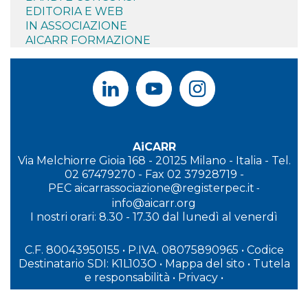
EDITORIA E WEB
IN ASSOCIAZIONE
AICARR FORMAZIONE
AiCARR
Via Melchiorre Gioia 168 - 20125 Milano - Italia - Tel.
02 67479270 - Fax 02 37928719 -
PEC
aicarrassociazione@registerpec.it
-
info@aicarr.org
I
nostri orari: 8.30 - 17.30 dal lunedì al venerdì
C.F. 80043950155 • P.IVA. 08075890965
• Codice
Destinatario SDI: K1L103O
•
Mappa del sito
•
Tutela
e responsabilità
•
Privacy
•