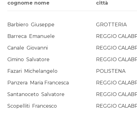
cognome nome
città
Barbiero
Giuseppe
GROTTERIA
Barreca
Emanuele
REGGIO CALABR
Canale
Giovanni
REGGIO CALABR
Cimino
Salvatore
REGGIO CALABR
Fazari
Michelangelo
POLISTENA
Panzera
Maria Francesca
REGGIO CALABR
Santanoceto
Salvatore
REGGIO CALABR
Scopelliti
Francesco
REGGIO CALABR