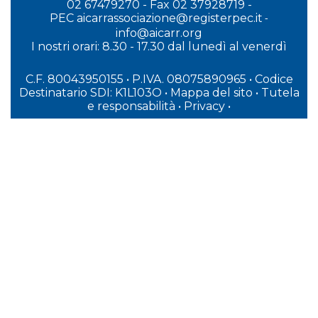
02 67479270 - Fax 02 37928719 -
PEC
aicarrassociazione@registerpec.it
-
info@aicarr.org
I
nostri orari: 8.30 - 17.30 dal lunedì al venerdì
C.F. 80043950155 • P.IVA. 08075890965
• Codice
Destinatario SDI: K1L103O
•
Mappa del sito
•
Tutela
e responsabilità
•
Privacy
•