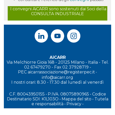
I convegni AiCARR sono sostenuti dai Soci della
CONSULTA INDUSTRIALE
AiCARR
Via Melchiorre Gioia 168 - 20125 Milano - Italia - Tel.
02 67479270 - Fax 02 37928719 -
PEC
aicarrassociazione@registerpec.it
-
info@aicarr.org
I
nostri orari: 8.30 - 17.30 dal lunedì al venerdì
C.F. 80043950155 • P.IVA. 08075890965
• Codice
Destinatario SDI: K1L103O
•
Mappa del sito
•
Tutela
e responsabilità
•
Privacy
•