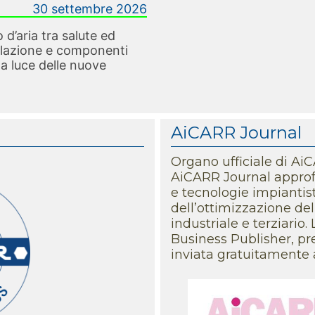
ventilazione e norma 
30 settembre 2026
06/08/2026
 d’aria tra salute ed
NORME E INCENTIVI - I
tilazione e componenti
nuovi obblighi per il co
la luce delle nuove
23/07/2026
IN ASSOCIAZIONE - Pre
protagonisti efficienz
AiCARR Journal
23/07/2026
Organo ufficiale di Ai
EVENTI - 41° Convegno
AiCARR Journal approfon
utili per iscriversi
e tecnologie impiantist
23/07/2026
dell’ottimizzazione dell
IN ASSOCIAZIONE - Chiu
industriale e terziario
10 al 21 agosto
Business Publisher, pre
inviata gratuitamente 
23/07/2026
NORME E INCENTIVI - Tr
comunicazioni di conf