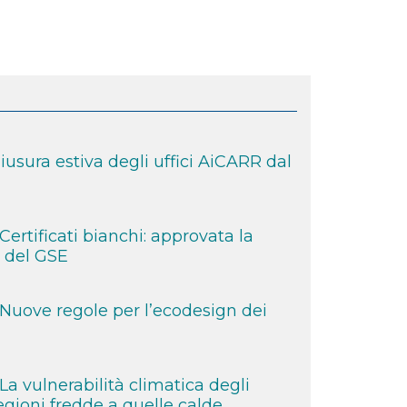
egati territoriali AiCARR per il
sura estiva degli uffici AiCARR dal
rtificati bianchi: approvata la
 del GSE
uove regole per l’ecodesign dei
 vulnerabilità climatica degli
regioni fredde a quelle calde