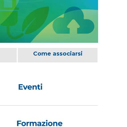
Come associarsi
 Nazionale AiCARR, gli sponsor