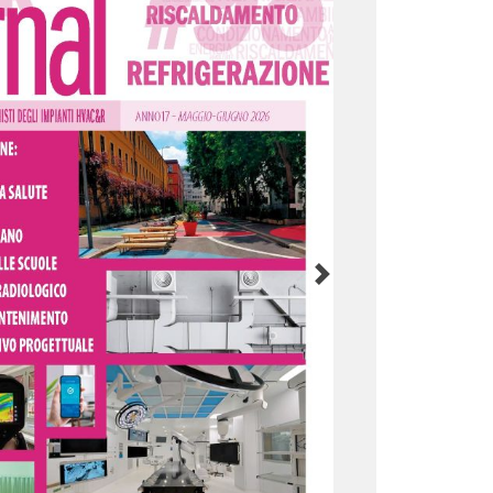
PBD, procedura d’infrazione della
contro i 27 Stati membri
ercato elettrico e PUN: il convegno
onus edilizi, dal 2027 nuovi
nel Testo Unico delle Imposte sui
Next
La Commissione europea spinge
e revisione dell’ETS
A novembre, l'unico corso sul
a