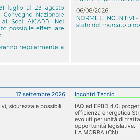
NORME E INCENTIVI - Po
31 luglio al 23 agosto
stato del mercato glob
1° Convegno Nazionale
e ai Soci AiCARR. Nel
06/08/2026
o possibile effettuare
NORME E INCENTIVI - D
i.
obblighi per le rinnova
deranno regolarmente a
06/08/2026
NORME E INCENTIVI - I
della National Escape 
06/08/2026
AICARR FORMAZIONE - A
i professionisti dell’ef
17 settembre 2026
Incontri Tecnici
06/08/2026
vi, sicurezza e possibili
IAQ ed EPBD 4.0: progetta
AICARR FORMAZIONE - 
efficienza energetica St
degli impianti in tutti i
evoluti per unità di tratt
opportunità legislative.
06/08/2026
LA MORRA (CN)
AICARR FORMAZIONE - 