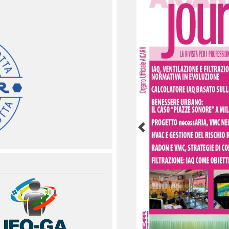
23/07/2026
NORME E INCENTIVI - E
Commissione europea 
23/07/2026
NORME E INCENTIVI - M
AIEE al GSE
23/07/2026
NORME E INCENTIVI - B
riferimenti normativi 
Redditi
Previous
23/07/2026
NORME E INCENTIVI - 
verso elettrificazione 
23/07/2026
AICARR FORMAZIONE - 
Commissioning in Itali
23/07/2026