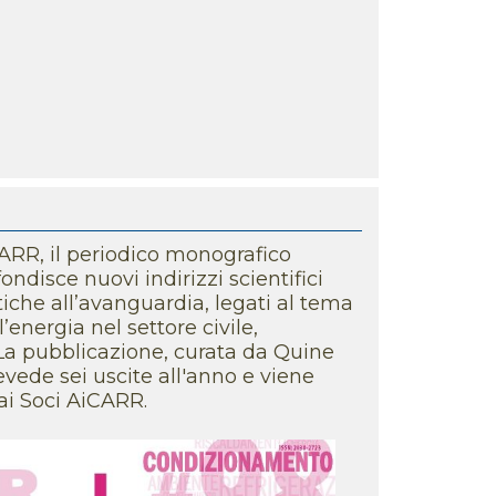
UNI 16798
mpianti aeraulici: in Lombardia
ntrollo igienico-sanitario
mio Tesi di Laurea 2026,
a e benessere
CARR, il periodico monografico
 Nazionale AiCARR, informazioni
disce nuovi indirizzi scientifici
iche all’avanguardia, legati al tema
’energia nel settore civile,
sura estiva degli uffici AiCARR dal
. La pubblicazione, curata da Quine
vede sei uscite all'anno e viene
ai Soci AiCARR.
ansizione 5.0, al via le
erma degli investimenti