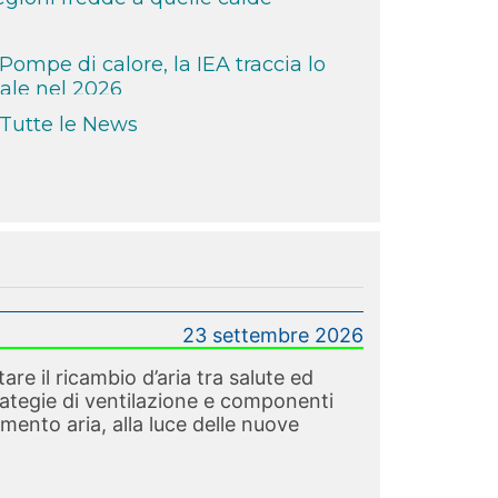
mpe di calore, la IEA traccia lo
ale nel 2026
al 3 agosto scattano i nuovi
Tutte le News
bili
l Governo valuta l’applicazione
Clause al settore energia
 settembre, il corso sui BACS per
ficienza energetica
23 settembre 2026
re il ricambio d’aria tra salute ed
La gestione della manutenzione
rategie di ventilazione e componenti
 suoi aspetti
amento aria, alla luce delle nuove
Una nuova edizione del corso su