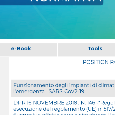
e-Book
Tools
POSITION 
Funzionamento degli impianti di climat
l'emergenza SARS-CoV2-19
DPR 16 NOVEMBRE 2018 , N. 146 -“Rego
esecuzione del regolamento (UE) n. 517/
fluorurati a effetto serra e che abroga il