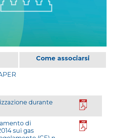
Come associarsi
PAPER
izzazione durante
lamento di
2014 sui gas
 regolamento (CE) n.