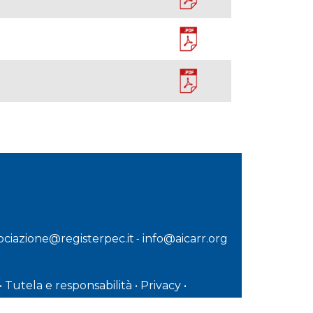
sociazione@registerpec.it
info@aicarr.org
-
•
Tutela e responsabilità
•
Privacy
•