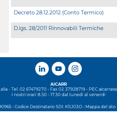
Decreto 28.12.2012 (Conto Termico)
D.lgs. 28/2011 Rinnovabili Termiche
AiCARR
Italia - Tel. 02 67479270 - Fax 02 37928719 - PEC
aicarras
I
nostri orari: 8.30 - 17.30 dal lunedì al venerdì
890965
• Codice Destinatario SDI: K1L103O
•
Mappa del sito