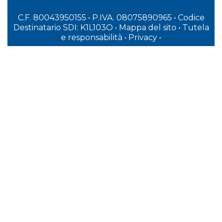
C.F. 80043950155 • P.IVA. 08075890965
• Codice
Destinatario SDI: K1L103O
•
Mappa del sito
•
Tutela
e responsabilità
•
Privacy
•