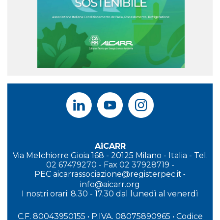
AiCARR
Via Melchiorre Gioia 168 - 20125 Milano - Italia - Tel.
02 67479270 - Fax 02 37928719 -
PEC
aicarrassociazione@registerpec.it
-
info@aicarr.org
I
nostri orari: 8.30 - 17.30 dal lunedì al venerdì
C.F. 80043950155 • P.IVA. 08075890965
• Codice