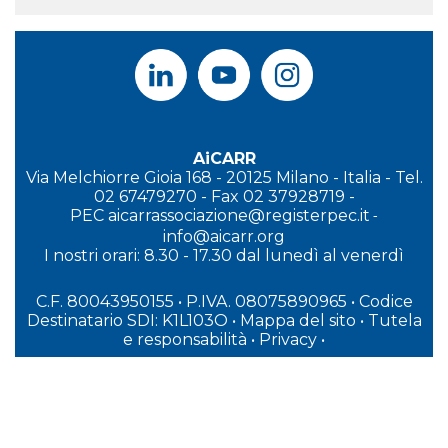
AiCARR
Via Melchiorre Gioia 168 - 20125 Milano - Italia - Tel.
02 67479270 - Fax 02 37928719 -
PEC
aicarrassociazione@registerpec.it
-
info@aicarr.org
I
nostri orari: 8.30 - 17.30 dal lunedì al venerdì
C.F. 80043950155 • P.IVA. 08075890965
• Codice
Destinatario SDI: K1L103O
•
Mappa del sito
•
Tutela
e responsabilità
•
Privacy
•