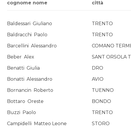
cognome nome
città
Baldessari
Giuliano
TRENTO
Baldracchi
Paolo
TRENTO
Barcellini
Alessandro
COMANO TERM
Beber
Alex
SANT ORSOLA 
Benatti
Giulia
DRO
Bonatti
Alessandro
AVIO
Bornancin
Roberto
TUENNO
Bottaro
Oreste
BONDO
Buzzi
Paolo
TRENTO
Campidelli
Matteo Leone
STORO