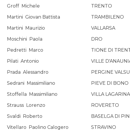
Groff
Michele
TRENTO
Martini
Giovan Battista
TRAMBILENO
Martini
Maurizio
VALLARSA
Moschini
Paola
DRO
Pedretti
Marco
TIONE DI TREN
Pilati
Antonio
VILLE D'ANAUNI
Prada
Alessandro
PERGINE VALS
Sedrani
Massimiliano
PIEVE DI BONO
Stoffella
Massimiliano
VILLA LAGARINA
Strauss
Lorenzo
ROVERETO
Svaldi
Roberto
BASELGA DI PI
Vitellaro
Paolino Calogero
STRAVINO