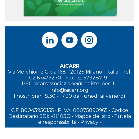
AiCARR
Via Melchiorre Gioia 168 - 20125 Milano - Italia - Tel.
02 67479270 - Fax 02 37928719 -
PEC
aicarrassociazione@registerpec.it
-
info@aicarr.org
I
nostri orari: 8.30 - 17.30 dal lunedì al venerdì
C.F. 80043950155 • P.IVA. 08075890965
• Codice
Destinatario SDI: K1L103O
•
Mappa del sito
•
Tutela
e responsabilità
•
Privacy
•