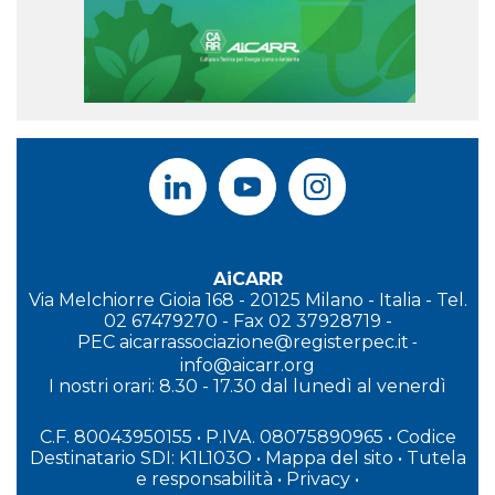
AiCARR
Via Melchiorre Gioia 168 - 20125 Milano - Italia - Tel.
02 67479270 - Fax 02 37928719 -
PEC
aicarrassociazione@registerpec.it
-
info@aicarr.org
I
nostri orari: 8.30 - 17.30 dal lunedì al venerdì
C.F. 80043950155 • P.IVA. 08075890965
• Codice
Destinatario SDI: K1L103O
•
Mappa del sito
•
Tutela
e responsabilità
•
Privacy
•