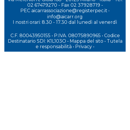
02 67479270 - Fax 02 37928719 -
PEC
aicarrassociazione@registerpec.it
-
info@aicarr.org
I
nostri orari: 8.30 - 17.30 dal lunedì al venerdì
C.F. 80043950155 • P.IVA. 08075890965
• Codice
Destinatario SDI: K1L103O
•
Mappa del sito
•
Tutela
e responsabilità
•
Privacy
•