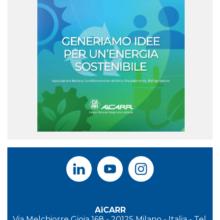
AiCARR
Via Melchiorre Gioia 168 - 20125 Milano - Italia - Tel.