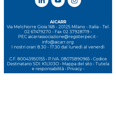
AiCARR
Via Melchiorre Gioia 168 - 20125 Milano - Italia - Tel.
02 67479270 - Fax 02 37928719 -
PEC
aicarrassociazione@registerpec.it
-
info@aicarr.org
I
nostri orari: 8.30 - 17.30 dal lunedì al venerdì
C.F. 80043950155 • P.IVA. 08075890965
• Codice
Destinatario SDI: K1L103O
•
Mappa del sito
•
Tutela
e responsabilità
•
Privacy
•