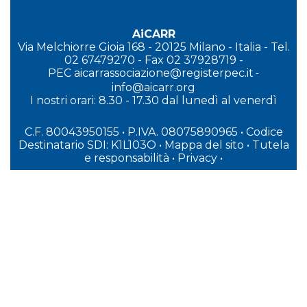
AiCARR
Via Melchiorre Gioia 168 - 20125 Milano - Italia - Tel.
02 67479270 - Fax 02 37928719 -
PEC
aicarrassociazione@registerpec.it
-
info@aicarr.org
I
nostri orari: 8.30 - 17.30 dal lunedì al venerdì
C.F. 80043950155 • P.IVA. 08075890965
• Codice
Destinatario SDI: K1L103O
•
Mappa del sito
•
Tutela
e responsabilità
•
Privacy
•