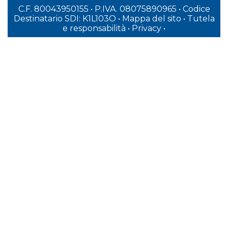
C.F. 80043950155 • P.IVA. 08075890965
• Codice
Destinatario SDI: K1L103O
•
Mappa del sito
•
Tutela
e responsabilità
•
Privacy
•