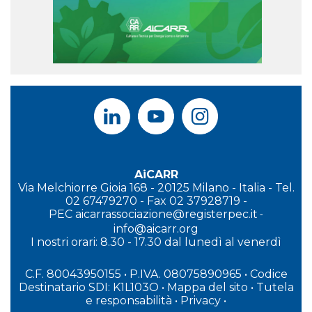
AiCARR
Via Melchiorre Gioia 168 - 20125 Milano - Italia - Tel.
02 67479270 - Fax 02 37928719 -
PEC
aicarrassociazione@registerpec.it
-
info@aicarr.org
I
nostri orari: 8.30 - 17.30 dal lunedì al venerdì
C.F. 80043950155 • P.IVA. 08075890965
• Codice
Destinatario SDI: K1L103O
•
Mappa del sito
•
Tutela
e responsabilità
•
Privacy
•