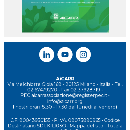
AiCARR
Via Melchiorre Gioia 168 - 20125 Milano - Italia - Tel.
02 67479270 - Fax 02 37928719 -
PEC
aicarrassociazione@registerpec.it
-
info@aicarr.org
I
nostri orari: 8.30 - 17.30 dal lunedì al venerdì
C.F. 80043950155 • P.IVA. 08075890965
• Codice
Destinatario SDI: K1L103O
•
Mappa del sito
•
Tutela