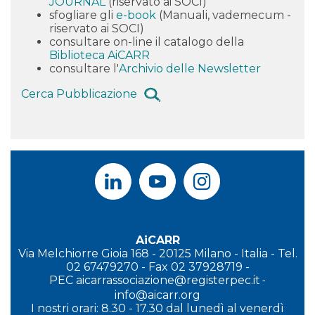
JOURNAL
(riservato ai SOCI)
sfogliare gli
e-book
(Manuali, vademecum -
riservato ai SOCI)
consultare on-line il catalogo della
Biblioteca AiCARR
consultare l'
Archivio delle Newsletter
Cerca Pubblicazione
AiCARR
Via Melchiorre Gioia 168 - 20125 Milano - Italia - Tel.
02 67479270 - Fax 02 37928719 -
PEC
aicarrassociazione@registerpec.it
-
info@aicarr.org
I
nostri orari: 8.30 - 17.30 dal lunedì al venerdì