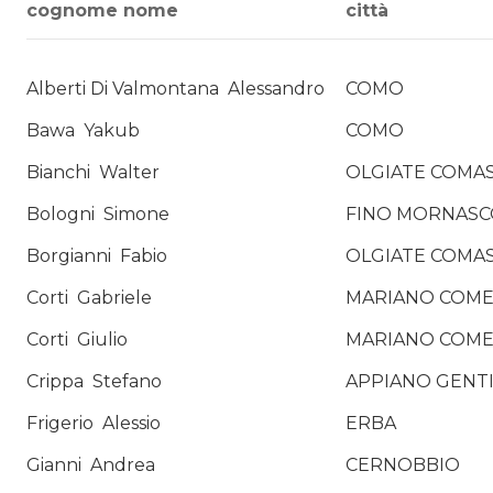
cognome nome
città
Alberti Di Valmontana
Alessandro
COMO
Bawa
Yakub
COMO
Bianchi
Walter
OLGIATE COMA
Bologni
Simone
FINO MORNASC
Borgianni
Fabio
OLGIATE COMA
Corti
Gabriele
MARIANO COM
Corti
Giulio
MARIANO COM
Crippa
Stefano
APPIANO GENT
Frigerio
Alessio
ERBA
Gianni
Andrea
CERNOBBIO