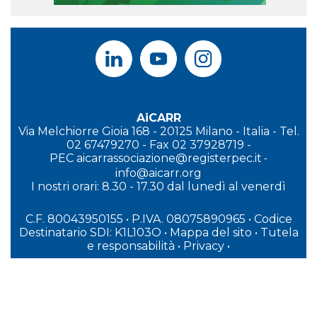
AiCARR
Via Melchiorre Gioia 168 - 20125 Milano - Italia - Tel.
02 67479270 - Fax 02 37928719 -
PEC
aicarrassociazione@registerpec.it
-
info@aicarr.org
I
nostri orari: 8.30 - 17.30 dal lunedì al venerdì
C.F. 80043950155 • P.IVA. 08075890965
• Codice
Destinatario SDI: K1L103O
•
Mappa del sito
•
Tutela
e responsabilità
•
Privacy
•