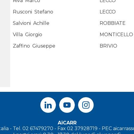
Riva
Marco
LECCO
Rusconi
Stefano
LECCO
Salvioni
Achille
ROBBIATE
Villa
Giorgio
MONTICELLO
Zaffino
Giuseppe
BRIVIO
AiCARR
Italia - Tel. 02 67479270 - Fax 02 37928719 - PEC
aicarras