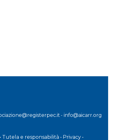
sociazione@registerpec.it
info@aicarr.org
-
•
Tutela e responsabilità
•
Privacy
•