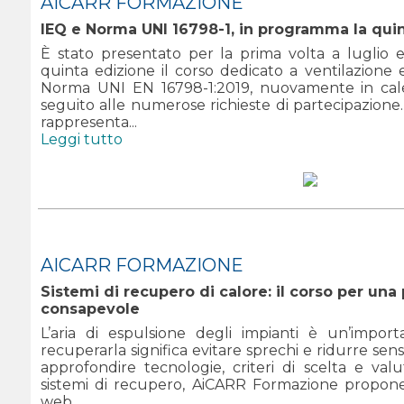
AICARR FORMAZIONE
IEQ e Norma UNI 16798-1, in programma la quin
È stato presentato per la prima volta a luglio 
quinta edizione il corso dedicato a ventilazione 
Norma UNI EN 16798-1:2019, nuovamente in cale
seguito alle numerose richieste di partecipazio
rappresenta...
Leggi tutto
AICARR FORMAZIONE
Sistemi di recupero di calore: il corso per un
consapevole
L’aria di espulsione degli impianti è un’import
recuperarla significa evitare sprechi e ridurre sen
approfondire tecnologie, criteri di scelta e valu
sistemi di recupero, AiCARR Formazione propon
web...