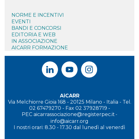
NORME E INCENTIVI
EVENTI
BANDI E CONCORSI
EDITORIA E WEB
IN ASSOCIAZIONE
AICARR FORMAZIONE
AiCARR
Via Melchiorre Gioia 168 - 20125 Milano - Italia - Tel.
02 67479270 - Fax 02 37928719 -
PEC
aicarrassociazione@registerpec.it
-
info@aicarr.org
I
nostri orari: 8.30 - 17.30 dal lunedì al venerdì