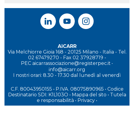
AiCARR
Via Melchiorre Gioia 168 - 20125 Milano - Italia - Tel.
02 67479270 - Fax 02 37928719 -
PEC
aicarrassociazione@registerpec.it
-
info@aicarr.org
I
nostri orari: 8.30 - 17.30 dal lunedì al venerdì
C.F. 80043950155 • P.IVA. 08075890965
• Codice
Destinatario SDI: K1L103O
•
Mappa del sito
•
Tutela
e responsabilità
•
Privacy
•