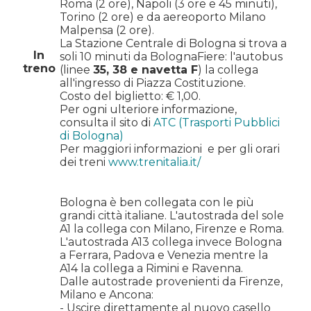
Roma (2 ore), Napoli (3 ore e 45 minuti),
Torino (2 ore) e da aereoporto Milano
Malpensa (2 ore).
La Stazione Centrale di Bologna si trova a
In
soli 10 minuti da BolognaFiere: l'autobus
treno
(linee
35, 38 e navetta F
) la collega
all'ingresso di Piazza Costituzione.
Costo del biglietto: € 1,00.
Per ogni ulteriore informazione,
consulta il sito di
ATC (Trasporti Pubblici
di Bologna)
Per maggiori informazioni
e per gli orari
dei treni
www.trenitalia.it/
Bologna è ben collegata con le più
grandi città italiane. L'autostrada del sole
A1 la collega con Milano, Firenze e Roma.
L'autostrada A13 collega invece Bologna
a Ferrara, Padova e Venezia mentre la
A14 la collega a Rimini e Ravenna.
Dalle autostrade provenienti da Firenze,
Milano e Ancona:
- Uscire direttamente al nuovo casello